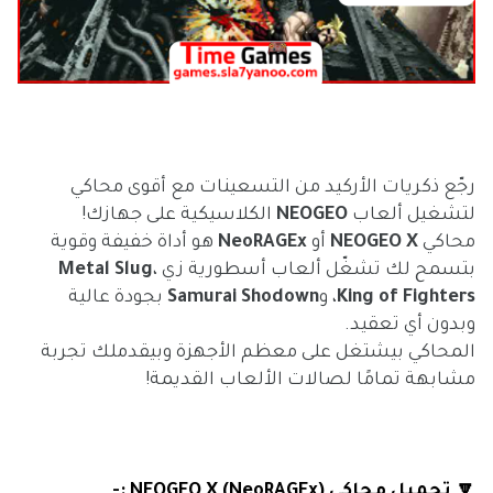
رجّع ذكريات الأركيد من التسعينات مع أقوى محاكي
لتشغيل ألعاب
NEOGEO
الكلاسيكية على جهازك!
محاكي
NEOGEO X
أو
NeoRAGEx
هو أداة خفيفة وقوية
بتسمح لك تشغّل ألعاب أسطورية زي
،
Metal Slug
King of Fighters
، و
Samurai Shodown
بجودة عالية
وبدون أي تعقيد.
المحاكي بيشتغل على معظم الأجهزة وبيقدملك تجربة
مشابهة تمامًا لصالات الألعاب القديمة!
🔽 تحميل محاكي NEOGEO X (NeoRAGEx) :-