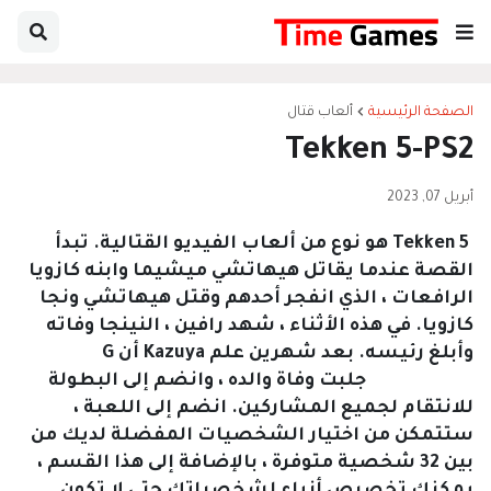
الصفحة الرئيسية
ألعاب قتال
Tekken 5-PS2
أبريل 07, 2023
Tekken 5 هو نوع من ألعاب الفيديو القتالية.
تبدأ
القصة عندما يقاتل هيهاتشي ميشيما وابنه كازويا
الرافعات ، الذي انفجر أحدهم وقتل هيهاتشي ونجا
كازويا.
في هذه الأثناء ، شهد رافين ، النينجا وفاته
وأبلغ رئيسه.
بعد شهرين علم Kazuya أن G
Corporation جلبت وفاة والده ، وانضم إلى البطولة
للانتقام لجميع المشاركين.
انضم إلى اللعبة ،
ستتمكن من اختيار الشخصيات المفضلة لديك من
بين 32 شخصية متوفرة ، بالإضافة إلى هذا القسم ،